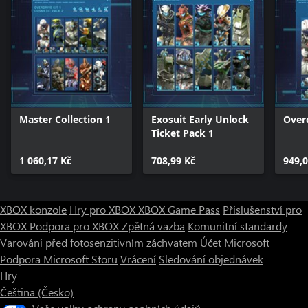
Master Collection 1
Exosuit Early Unlock
Overd
Ticket Pack 1
1 060,17 Kč
708,99 Kč
949,0
XBOX konzole
Hry pro XBOX
XBOX Game Pass
Příslušenství pro
XBOX
Podpora pro XBOX
Zpětná vazba
Komunitní standardy
Varování před fotosenzitivním záchvatem
Účet Microsoft
Podpora Microsoft Storu
Vrácení
Sledování objednávek
Hry
Čeština (Česko)