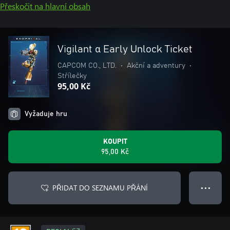
Přeskočit na hlavní obsah
Vigilant α Early Unlock Ticket
CAPCOM CO., LTD.
•
Akční a adventury
•
Střílečky
95,00 Kč
Vyžaduje hru
KOUPIT
95,00 Kč
PŘIDAT DO SEZNAMU PŘÁNÍ
● ● ●