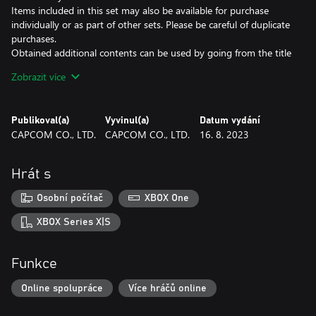
Items included in this set may also be available for purchase
individually or as part of other sets. Please be careful of duplicate
purchases.
Obtained additional contents can be used by going from the title
screen to the in-game home screen.
Zobrazit více
Note: This DLC is only playable on the Microsoft account that
purchases it. Even if you are the organiser of a family group,
family member accounts will not receive it.
Publikoval(a)
Vyvinul(a)
Datum vydání
CAPCOM CO., LTD.
CAPCOM CO., LTD.
16. 8. 2023
Hrát s
Osobní počítač
XBOX One
XBOX Series X|S
Funkce
Online spolupráce
Více hráčů online