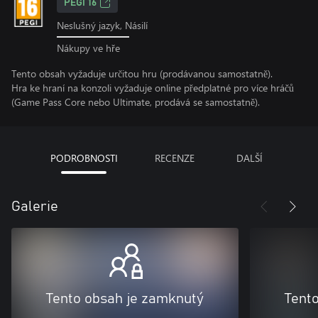
PEGI 16
Neslušný jazyk, Násilí
Nákupy ve hře
Tento obsah vyžaduje určitou hru (prodávanou samostatně).
Hra ke hraní na konzoli vyžaduje online předplatné pro více hráčů
(Game Pass Core nebo Ultimate, prodává se samostatně).
PODROBNOSTI
RECENZE
DALŠÍ
Galerie
Tento obsah je zamknutý
Tent