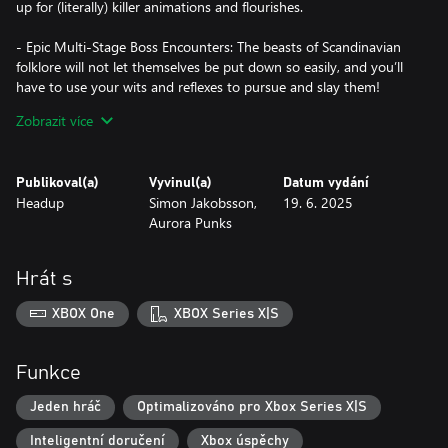
up for (literally) killer animations and flourishes.
- Epic Multi-Stage Boss Encounters: The beasts of Scandinavian
folklore will not let themselves be put down so easily, and you’ll
have to use your wits and reflexes to pursue and slay them!
Zobrazit více
- Explore A Beautiful World of Pixels, Death, and Decay: Vessels of
Decay is a completely handcrafted world, with care and thought
poured into each and every scene, story beat, and environment.
Publikoval(a)
Vyvinul(a)
Datum vydání
Headup
Simon Jakobsson,
19. 6. 2025
- A Scandinavian Take on Classic Action-Adventure: The battered
Aurora Punks
ruins of a once-modern society clash with the renewed growth of
nature – and of the supernatural. Explore a uniquely Scandinavian
setting through a mix of reflective melancholy, exploration, and
Hrát s
fast-paced action.
XBOX One
XBOX Series X|S
Funkce
Jeden hráč
Optimalizováno pro Xbox Series X|S
Inteligentní doručení
Xbox úspěchy