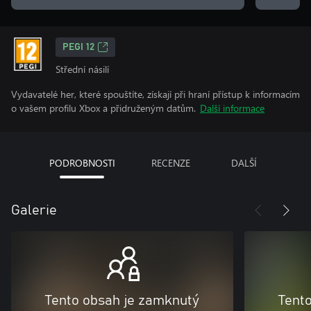
PEGI 12
Střední násilí
Vydavatelé her, které spouštíte, získají při hraní přístup k informacím
o vašem profilu Xbox a přidruženým datům.
Další informace
PODROBNOSTI
RECENZE
DALŠÍ
Galerie
Tento obsah je zamknutý
Tent