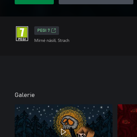
PEGI 7
Mírné násilí, Strach
Galerie