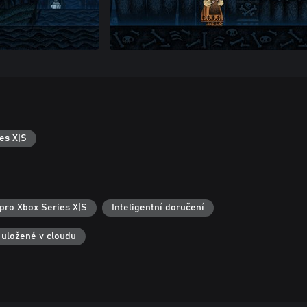
es X|S
pro Xbox Series X|S
Inteligentní doručení
 uložené v cloudu