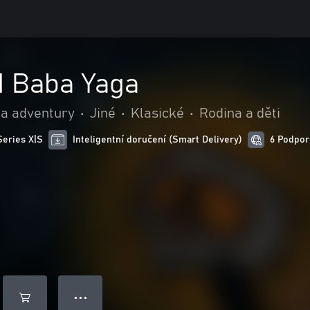
d Baba Yaga
 a adventury
•
Jiné
•
Klasické
•
Rodina a děti
Series X|S
Inteligentní doručení (Smart Delivery)
6 Podpor
● ● ●