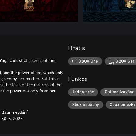
Hrát s
aga consist of a series of mini-
XBOX One
XBOX Seri
btain the power of fire, which only
 given by her mother. But this is
Funkce
s the tests of the mistress of the
ive the power not only from her
Jeden hráč
Optimalizováno 
Xbox úspěchy
Xbox položky
Datum vydání
30. 5. 2025