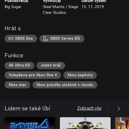
Publikoval(a)
Vyvinul(a)
Datum vydání
Dominate ranks of deadly enemies and bosses, from the weird to
Big Sugar
Steel Mantis / Stage
15. 11. 2019
the grotesque (and some that are just grotesquely weird)
Clear Studios
Gorge your eyes on devastatingly awesome pixel art hand-
crafted by Andrew Gilmour
Hrát s
Feel the power of a seismic soundtrack by extreme metaller and
XBOX One
XBOX Series X|S
former Celtic Frost guitarist, Curt Victor Bryant
Forged from the ground-up by the team behind cult hit Slain:
Funkce
Back From Hell
4K Ultra HD
Jeden hráč
Complete the game to unlock Full Metal Mode for an even
Vylepšeno pro Xbox One X
Xbox úspěchy
Xbox stav
Xbox položky uložené v cloudu
Zobrazit vše
Lidem se také líbí