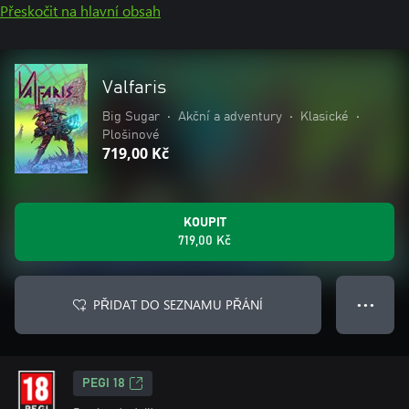
Přeskočit na hlavní obsah
Valfaris
Big Sugar
•
Akční a adventury
•
Klasické
•
Plošinové
719,00 Kč
KOUPIT
719,00 Kč
PŘIDAT DO SEZNAMU PŘÁNÍ
● ● ●
PEGI 18