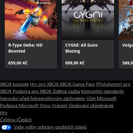
R-Type Delta: HD
CYGNI: All Guns
Volga
Boosted
Blazing
659,00 Kč
699,00 Kč
569,0
XBOX konzole
Hry pro XBOX
XBOX Game Pass
Příslušenství pro
XBOX
Podpora pro XBOX
Zpětná vazba
Komunitní standardy
Varování před fotosenzitivním záchvatem
Účet Microsoft
Podpora Microsoft Storu
Vrácení
Sledování objednávek
Hry
Čeština (Česko)
Vaše volby ochrany osobních údajů