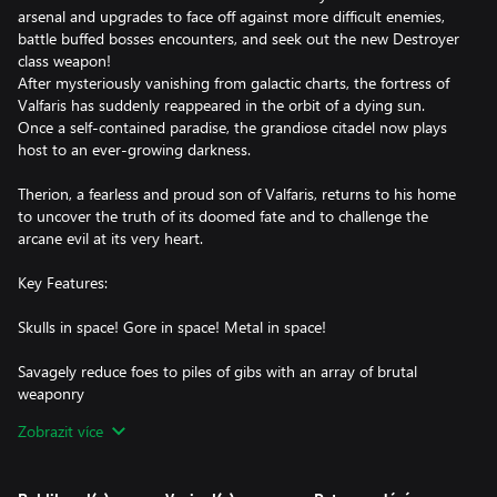
arsenal and upgrades to face off against more difficult enemies,
battle buffed bosses encounters, and seek out the new Destroyer
class weapon!
After mysteriously vanishing from galactic charts, the fortress of
Valfaris has suddenly reappeared in the orbit of a dying sun.
Once a self-contained paradise, the grandiose citadel now plays
host to an ever-growing darkness.
Therion, a fearless and proud son of Valfaris, returns to his home
to uncover the truth of its doomed fate and to challenge the
arcane evil at its very heart.
Key Features:
Skulls in space! Gore in space! Metal in space!
Savagely reduce foes to piles of gibs with an array of brutal
weaponry
Zobrazit více
Explore a diverse range of tainted environments as you venture
ever deeper into the dark world of Valfaris