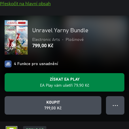
Přeskočit na hlavní obsah
Unravel Yarny Bundle
Electronic Arts
•
Plošinové
799,00 Kč
4 Funkce pro usnadnění
ZÍSKAT EA PLAY
EA Play vám ušetří 79,90 Kč
KOUPIT
● ● ●
799,00 Kč