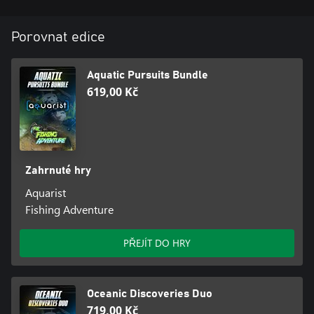
Porovnat edice
Aquatic Pursuits Bundle
619,00 Kč
Zahrnuté hry
Aquarist
Fishing Adventure
PŘEJÍT DO HRY
Oceanic Discoveries Duo
719,00 Kč