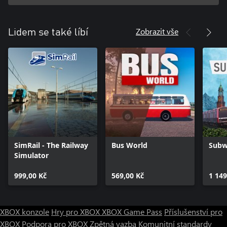
Zobrazit vše
Lidem se také líbí
SimRail - The Railway
Bus World
Subw
Simulator
999,00 Kč
569,00 Kč
1 149
XBOX konzole
Hry pro XBOX
XBOX Game Pass
Příslušenství pro
XBOX
Podpora pro XBOX
Zpětná vazba
Komunitní standardy