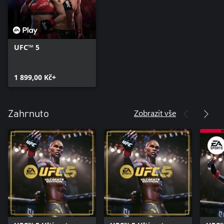
UFC™ 5
1 899,00 Kč+
Zobrazit vše
Zahrnuto