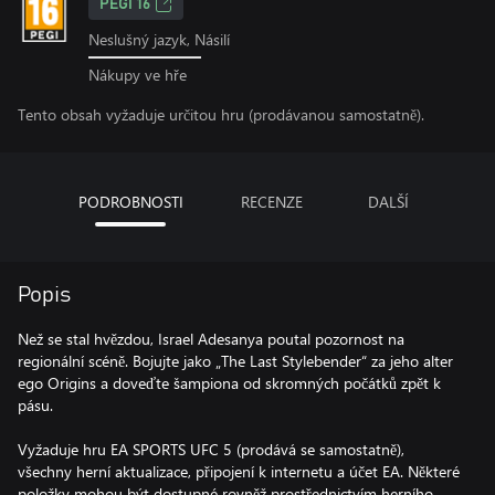
PEGI 16
Neslušný jazyk, Násilí
Nákupy ve hře
Tento obsah vyžaduje určitou hru (prodávanou samostatně).
PODROBNOSTI
RECENZE
DALŠÍ
Popis
Než se stal hvězdou, Israel Adesanya poutal pozornost na
regionální scéně. Bojujte jako „The Last Stylebender“ za jeho alter
ego Origins a doveďte šampiona od skromných počátků zpět k
pásu.
Vyžaduje hru EA SPORTS UFC 5 (prodává se samostatně),
všechny herní aktualizace, připojení k internetu a účet EA. Některé
položky mohou být dostupné rovněž prostřednictvím herního