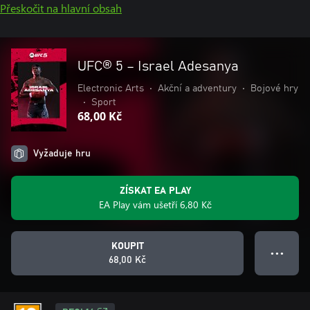
Přeskočit na hlavní obsah
UFC® 5 – Israel Adesanya
Electronic Arts
•
Akční a adventury
•
Bojové hry
•
Sport
68,00 Kč
Vyžaduje hru
ZÍSKAT EA PLAY
EA Play vám ušetří 6,80 Kč
KOUPIT
● ● ●
68,00 Kč