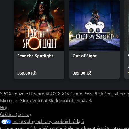
Fear the Spotlight
Out of Sight
569,00 Kč
399,00 Kč
XBOX konzole
Hry pro XBOX
XBOX Game Pass
Příslušenství pr
Microsoft Storu
Vrácení
Sledování objednávek
Hry
Čeština (Česko)
Vaše volby ochrany osobních údajů
Ochrana osobních údajů spotřebitele ve zdravotnictví
Kontaktova