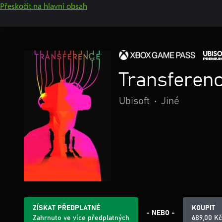
Přeskočit na hlavní obsah
Transferen
Ubisoft
•
Jiné
ZÍSKAT PŘEDPLATNÉ
KOUPIT
- NEBO -
Zahrnuto ve více předplatných
689,00 Kč