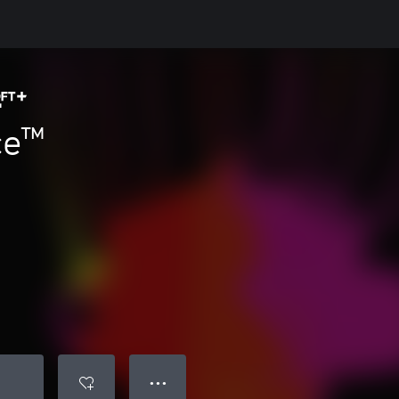
ce™
● ● ●