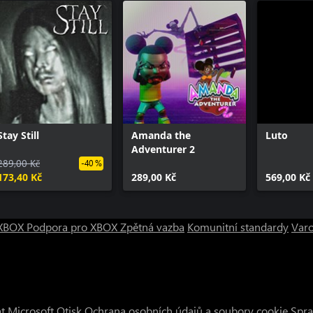
Stay Still
Amanda the
Luto
Adventurer 2
289,00 Kč
-40 %
173,40 Kč
289,00 Kč
569,00 Kč
o XBOX
Podpora pro XBOX
Zpětná vazba
Komunitní standardy
Varo
t Microsoft
Otisk
Ochrana osobních údajů a soubory cookie
Spra