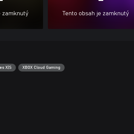
e zamknutý
Tento obsah je zamknutý
es X|S
XBOX Cloud Gaming