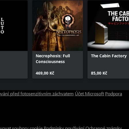
Necrophosis: Full
The Cabin Factory
Consciousness
469,00 Kč
85,00 Kč
vání před fotosenzitivním záchvatem
Účet Microsoft
Podpora
vovat soubory cookie
Podmínky používání
Ochranné známky