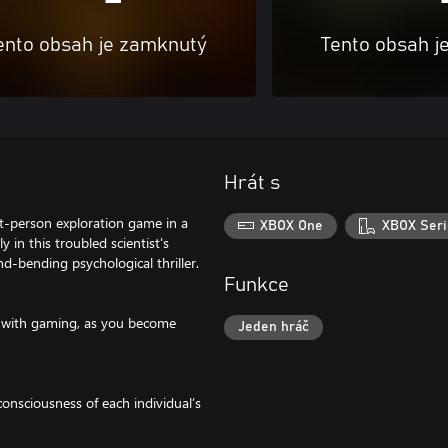
ento obsah je zamknutý
Tento obsah j
Hrát s
st-person exploration game in a
XBOX One
XBOX Seri
 in this troubled scientist's
d-bending psychological thriller.
Funkce
es with gaming, as you become
Jeden hráč
onsciousness of each individual’s