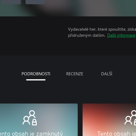
Vydavatelé her, které spouštíte, získ
přidruženým datům.
Další informace
PODROBNOSTI
RECENZE
DALŠÍ
ento obsah je zamknutý
Tento obsah j