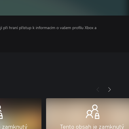
ají při hraní přístup k informacím o vašem profilu Xbox a
e zamknutý
Tento obsah je zamknutý