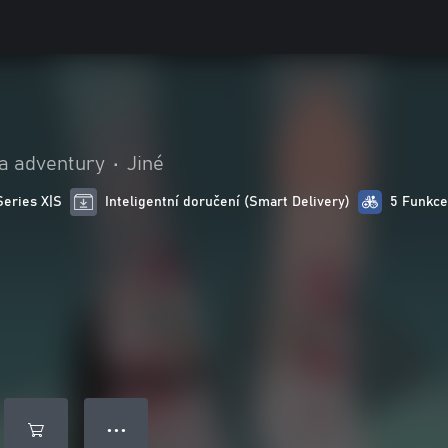
 a adventury
•
Jiné
Series X|S
Inteligentní doručení (Smart Delivery)
5 Funkce
● ● ●