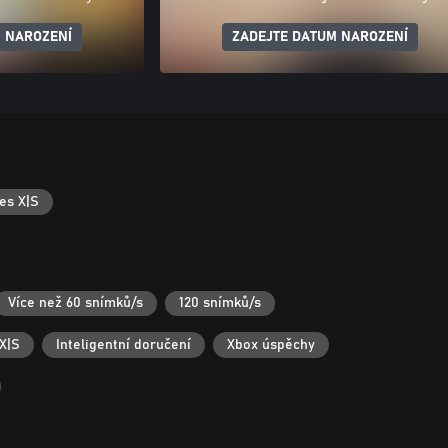
 NAROZENÍ
ZADEJTE DATUM NAROZENÍ
es X|S
Více než 60 snímků/s
120 snímků/s
X|S
Inteligentní doručení
Xbox úspěchy