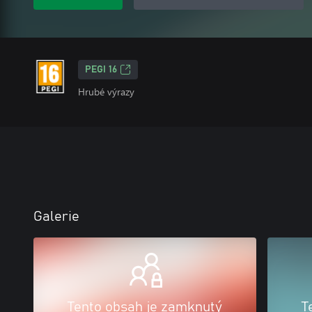
PEGI 16
Hrubé výrazy
Galerie
Tento obsah je zamknutý
T