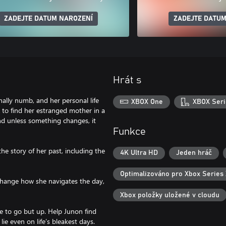
ZADEJTE DATUM NAROZENÍ
ZADEJTE DATUM
Hrát s
onally numb, and her personal life
XBOX One
XBOX Seri
R to find her estranged mother in a
 and unless something changes, it
Funkce
he story of her past, including the
4K Ultra HD
Jeden hráč
Optimalizováno pro Xbox Series 
change how she navigates the day,
Xbox položky uložené v cloudu
e to go but up. Help Junon find
ie even on life’s bleakest days.