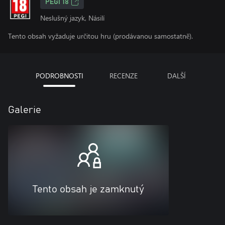
PEGI 18
Neslušný jazyk, Násilí
Tento obsah vyžaduje určitou hru (prodávanou samostatně).
PODROBNOSTI
RECENZE
DALŠÍ
Galerie
Tento obsah je zamknutý