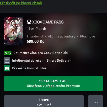
Přeskočit na hlavní obsah
The Gunk
Thunderful
•
Akční a adventury
•
Plošinové
699,00 Kč
Optimalizováno pro Xbox Series X|S
Inteligentní doručení (Smart Delivery)
Převážně kompatibilní
ZÍSKAT GAME PASS
Obsaženo v předplatném Premium
KOUPIT
● ● ●
699,00 Kč