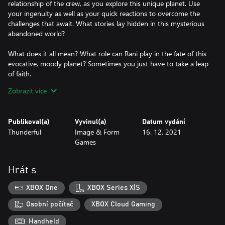
relationship of the crew, as you explore this unique planet. Use
your ingenuity as well as your quick reactions to overcome the
challenges that await. What stories lay hidden in this mysterious
abandoned world?
What does it all mean? What role can Rani play in the fate of this
evocative, moody planet? Sometimes you just have to take a leap
of faith.
Zobrazit více
Uncover the mystery. Cleanse the Gunk. Save the planet.
FEATURES:
Publikoval(a)
Vyvinul(a)
Datum vydání
Engaging Exploration: Discover a lush jungle planet with damp
Thunderful
Image & Form
16. 12. 2021
caves, venture into the unknown and explore a bygone society.
Games
Corruption & Regrowth: Eradicate the gunk, restore nature, and
transform the world around you. Employ the revived plant life to
delve deeper into this strange and wondrous ecosystem.
Hrát s
Intimate Narrative: The narrative is intrinsically linked with the
exploration, where our two main characters keep in tight radio
XBOX One
XBOX Series X|S
contact throughout the game. Fiona Nova lends her voice in a
stellar performance as main character Rani.
Osobní počítač
XBOX Cloud Gaming
Music & Atmosphere: The Gunk invites you to take the time and
Handheld
listen to its soothing tunes. An explorative atmosphere conveyed