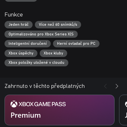
through an evocative art style. Kick your feet back and enjoy an
adventure like no other!
Funkce
Jeden hráč
Více než 60 snímků/s
Optimalizováno pro Xbox Series X|S
Inteligentní doručení
Herní ovladač pro PC
Xbox úspěchy
Xbox kluby
Xbox položky uložené v cloudu
Zahrnuto v těchto předplatných
Premium