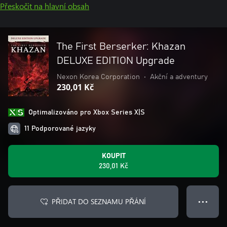
Přeskočit na hlavní obsah
The First Berserker: Khazan
DELUXE EDITION Upgrade
Nexon Korea Corporation
•
Akční a adventury
230,01 Kč
Optimalizováno pro Xbox Series X|S
11 Podporované jazyky
KOUPIT
230,01 Kč
PŘIDAT DO SEZNAMU PŘÁNÍ
● ● ●