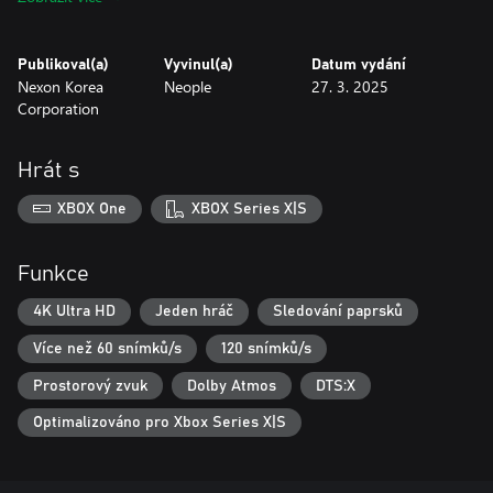
・ Hero's Helm
・ Hero's Wristguards
・ Hero's Pauldrons
Publikoval(a)
Vyvinul(a)
Datum vydání
・ Hero's Leggings
Nexon Korea
Neople
27. 3. 2025
・ Hero's Combat Boots
Corporation
3. Digital Artbook
・ The digital artbook features concept art from The First
Hrát s
Berserker: Khazan. It can be accessed from the in-game main
menu screen.
XBOX One
XBOX Series X|S
Funkce
4K Ultra HD
Jeden hráč
Sledování paprsků
Více než 60 snímků/s
120 snímků/s
Prostorový zvuk
Dolby Atmos
DTS:X
Optimalizováno pro Xbox Series X|S