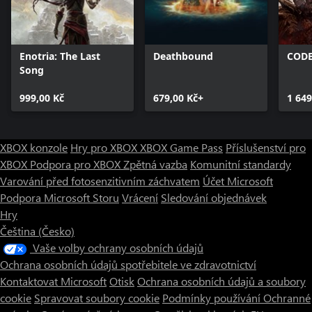
Enotria: The Last
Deathbound
CODE
Song
999,00 Kč
679,00 Kč+
1 649
XBOX konzole
Hry pro XBOX
XBOX Game Pass
Příslušenství pro
XBOX
Podpora pro XBOX
Zpětná vazba
Komunitní standardy
Varování před fotosenzitivním záchvatem
Účet Microsoft
Podpora Microsoft Storu
Vrácení
Sledování objednávek
Hry
Čeština (Česko)
Vaše volby ochrany osobních údajů
Ochrana osobních údajů spotřebitele ve zdravotnictví
Kontaktovat Microsoft
Otisk
Ochrana osobních údajů a soubory
cookie
Spravovat soubory cookie
Podmínky používání
Ochranné