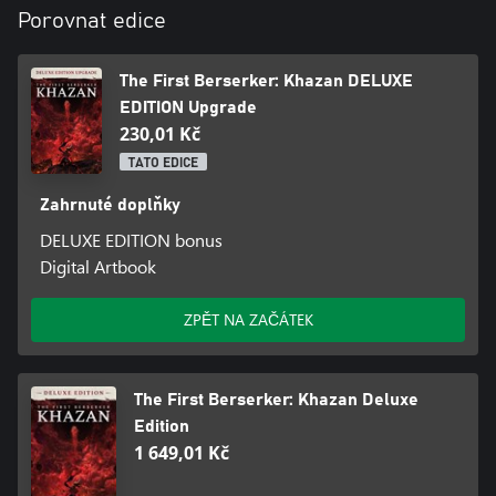
Porovnat edice
The First Berserker: Khazan DELUXE
EDITION Upgrade
230,01 Kč
TATO EDICE
Zahrnuté doplňky
DELUXE EDITION bonus
Digital Artbook
ZPĚT NA ZAČÁTEK
The First Berserker: Khazan Deluxe
Edition
1 649,01 Kč