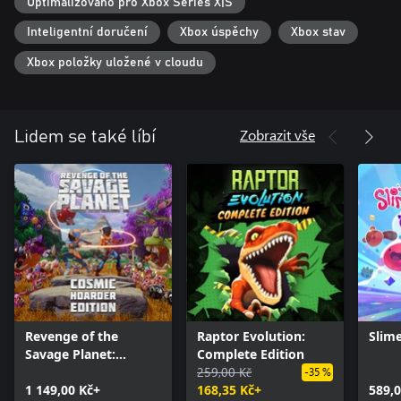
Optimalizováno pro Xbox Series X|S
Inteligentní doručení
Xbox úspěchy
Xbox stav
Xbox položky uložené v cloudu
Zobrazit vše
Lidem se také líbí
Revenge of the
Raptor Evolution:
Slim
Savage Planet:
Complete Edition
Cosmic Hoarder
259,00 Kč
-35 %
Edition
1 149,00 Kč+
168,35 Kč+
589,0