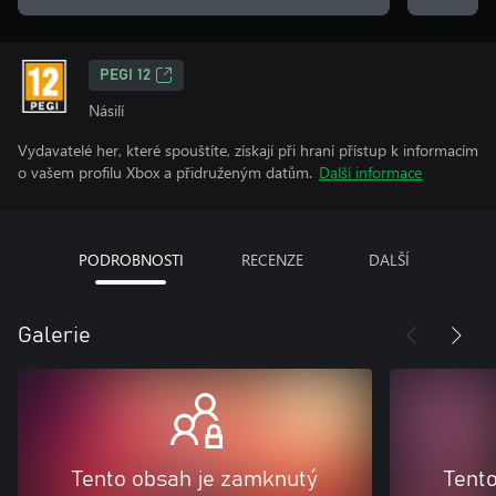
PEGI 12
Násilí
Vydavatelé her, které spouštíte, získají při hraní přístup k informacím
o vašem profilu Xbox a přidruženým datům.
Další informace
PODROBNOSTI
RECENZE
DALŠÍ
Galerie
Tento obsah je zamknutý
Tent