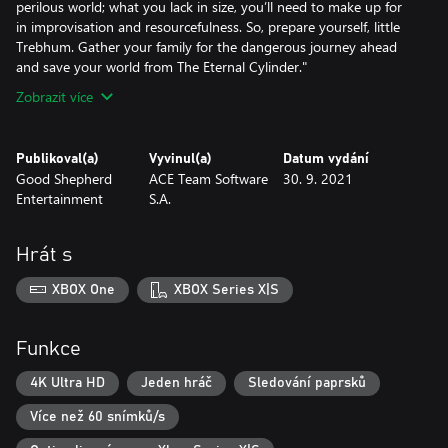
perilous world; what you lack in size, you’ll need to make up for
in improvisation and resourcefulness. So, prepare yourself, little
Trebhum. Gather your family for the dangerous journey ahead
and save your world from The Eternal Cylinder."
Zobrazit více
Publikoval(a)
Vyvinul(a)
Datum vydání
Good Shepherd
ACE Team Software
30. 9. 2021
Entertainment
S.A.
Hrát s
XBOX One
XBOX Series X|S
Funkce
4K Ultra HD
Jeden hráč
Sledování paprsků
Více než 60 snímků/s