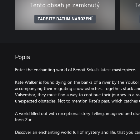
Tento obsah je zamknutý
T
ZADEJTE DATUM NAROZENÍ
Popis
Enter the enchanting world of Benoit Sokal's latest masterpiece.
Kate Walker is found dying on the banks of a river by the Youkol
accompanying their migrating snow ostriches. Together, stuck an
Valsembor, they must find a way to continue their journey in a ra
unexpected obstacles. Not to mention Kate's past, which catches u
A world filled out with exceptional story-telling, imagined and dr
Inon Zur
Discover an enchanting world full of mystery and life, that you ca