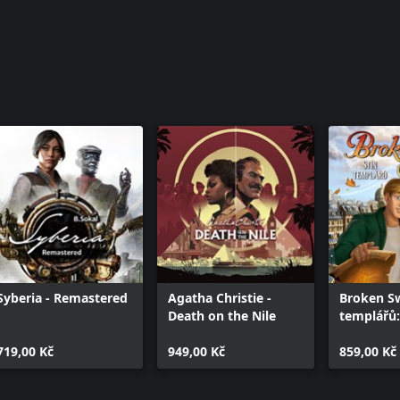
Syberia - Remastered
Agatha Christie -
Broken Sw
Death on the Nile
templářů:
719,00 Kč
949,00 Kč
859,00 Kč