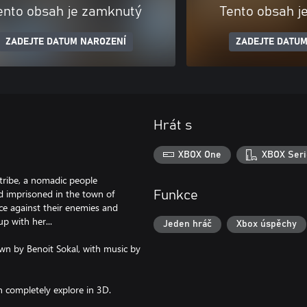
ento obsah je zamknutý
Tento obsah j
ZADEJTE DATUM NAROZENÍ
ZADEJTE DATUM
Hrát s
XBOX One
XBOX Seri
 tribe, a nomadic people
d imprisoned in the town of
Funkce
ce against their enemies and
p with her...
Jeden hráč
Xbox úspěchy
awn by Benoit Sokal, with music by
n completely explore in 3D.