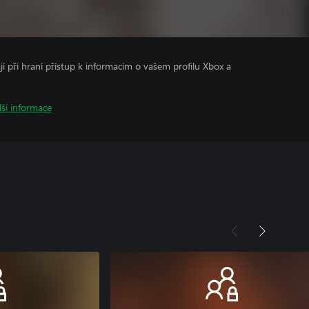
ají při hraní přístup k informacím o vašem profilu Xbox a
lší informace