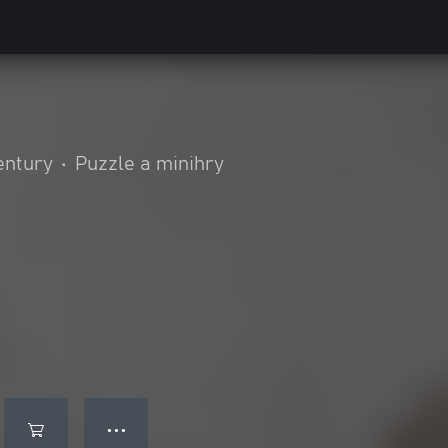
entury
•
Puzzle a minihry
● ● ●