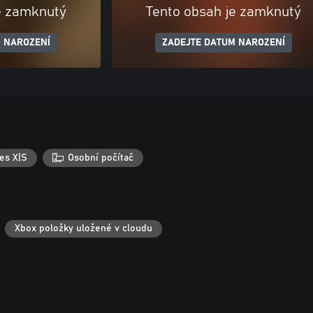
e zamknutý
Tento obsah je zamknutý
 NAROZENÍ
ZADEJTE DATUM NAROZENÍ
es X|S
Osobní počítač
Xbox položky uložené v cloudu