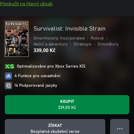
Přeskočit na hlavní obsah
Survivalist: Invisible Strain
Ginormocorp Incorporated
•
Rolové
•
Akční a adventury
•
Strategie
•
Simulátory
339,00 Kč
Optimalizováno pro Xbox Series X|S
4 Funkce pro usnadnění
16 Podporované jazyky
KOUPIT
339,00 Kč
ZÍSKAT
● ● ●
Bezplatná zkušební verze