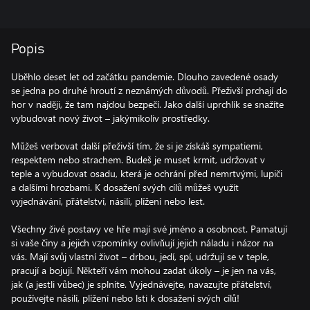
Popis
Uběhlo deset let od začátku pandemie. Dlouho zavedené osady
se jedna po druhé hroutí z neznámých důvodů. Přeživší prchají do
hor v naději, že tam najdou bezpečí. Jako další uprchlík se snažíte
vybudovat nový život – jakýmikoliv prostředky.
Můžeš verbovat další přeživší tím, že si je získáš sympatiemi,
respektem nebo strachem. Budeš je muset krmit, udržovat v
teple a vybudovat osadu, která je ochrání před nemrtvými, lupiči
a dalšími hrozbami. K dosažení svých cílů můžeš využít
vyjednávání, přátelství, násilí, plížení nebo lest.
Všechny živé postavy ve hře mají své jméno a osobnost. Pamatují
si vaše činy a jejich vzpomínky ovlivňují jejich náladu i názor na
vás. Mají svůj vlastní život – drbou, jedí, spí, udržují se v teple,
pracují a bojují. Někteří vám mohou zadat úkoly – je jen na vás,
jak (a jestli vůbec) je splníte. Vyjednávejte, navazujte přátelství,
používejte násilí, plížení nebo lsti k dosažení svých cílů!