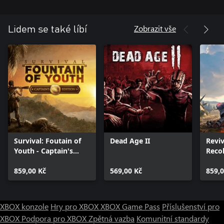
Zobrazit vše
Lidem se také líbí
Survival: Foutain of
Dead Age II
Reviv
Youth - Captain's
Reco
Edition
859,00 Kč
569,00 Kč
859,0
XBOX konzole
Hry pro XBOX
XBOX Game Pass
Příslušenství pro
XBOX
Podpora pro XBOX
Zpětná vazba
Komunitní standardy