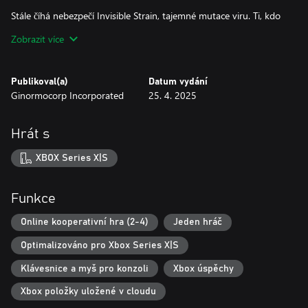
Stále číhá nebezpečí Invisible Strain, tajemné mutace viru. Ti, kdo
jsou nakaženi, vypadají zcela normálně. Pak se ale jednoho dne
Zobrazit více
obrátí proti vám...
Publikoval(a)
Datum vydání
Ginormocorp Incorporated
25. 4. 2025
Hrát s
XBOX Series X|S
Funkce
Online kooperativní hra (2-4)
Jeden hráč
Optimalizováno pro Xbox Series X|S
Klávesnice a myš pro konzoli
Xbox úspěchy
Xbox položky uložené v cloudu