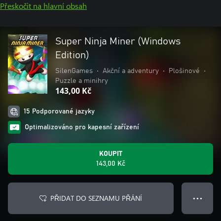
Přeskočit na hlavní obsah
Super Ninja Miner (Windows
Edition)
SilenGames
•
Akční a adventury
•
Plošinové
•
Puzzle a minihry
143,00 Kč
15 Podporované jazyky
Optimalizováno pro kapesní zařízení
KOUPIT
143,00 Kč
PŘIDAT DO SEZNAMU PŘÁNÍ
● ● ●