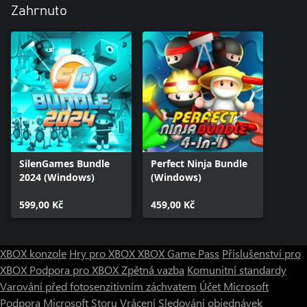
Zahrnuto
SilenGames Bundle
Perfect Ninja Bundle
2024 (Windows)
(Windows)
599,00 Kč
459,00 Kč
XBOX konzole
Hry pro XBOX
XBOX Game Pass
Příslušenství pro
XBOX
Podpora pro XBOX
Zpětná vazba
Komunitní standardy
Varování před fotosenzitivním záchvatem
Účet Microsoft
Podpora Microsoft Storu
Vrácení
Sledování objednávek