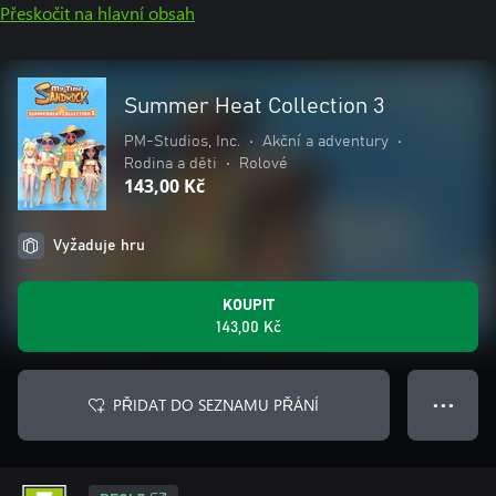
Přeskočit na hlavní obsah
Summer Heat Collection 3
PM-Studios, Inc.
•
Akční a adventury
•
Rodina a děti
•
Rolové
143,00 Kč
Vyžaduje hru
KOUPIT
143,00 Kč
PŘIDAT DO SEZNAMU PŘÁNÍ
● ● ●