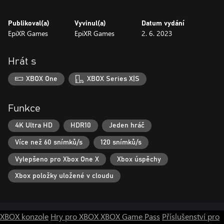
Publikoval(a)
Vyvinul(a)
Datum vydání
EpiXR Games
EpiXR Games
2. 6. 2023
Hrát s
XBOX One
XBOX Series X|S
Funkce
4K Ultra HD
HDR10
Jeden hráč
Více než 60 snímků/s
120 snímků/s
Vylepšeno pro Xbox One X
Xbox úspěchy
Xbox položky uložené v cloudu
XBOX konzole
Hry pro XBOX
XBOX Game Pass
Příslušenství pro