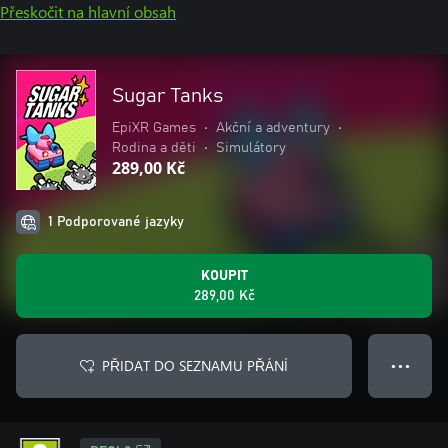
Přeskočit na hlavní obsah
Sugar Tanks
EpiXR Games
•
Akční a adventury
•
Rodina a děti
•
Simulátory
289,00 Kč
1 Podporované jazyky
KOUPIT
289,00 Kč
PŘIDAT DO SEZNAMU PŘÁNÍ
● ● ●