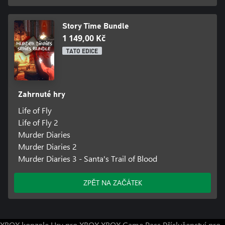
Story Time Bundle
1 149,00 Kč
TATO EDICE
Zahrnuté hry
Life of Fly
Life of Fly 2
Murder Diaries
Murder Diaries 2
Murder Diaries 3 - Santa's Trail of Blood
ZPĚT NA ZAČÁTEK
XBOX konzole
Hry pro XBOX
XBOX Game Pass
Příslušenství pro