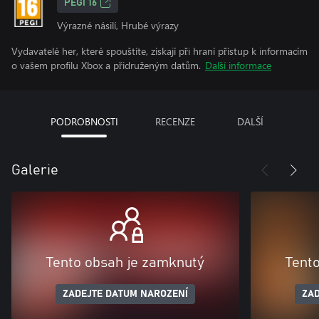
PEGI 16
Výrazné násilí, Hrubé výrazy
Vydavatelé her, které spouštíte, získají při hraní přístup k informacím
o vašem profilu Xbox a přidruženým datům.
Další informace
PODROBNOSTI
RECENZE
DALŠÍ
Galerie
Tento obsah je zamknutý
Tent
ZADEJTE DATUM NAROZENÍ
ZAD