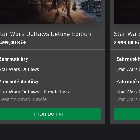
tar Wars Outlaws Deluxe Edition
Star War
 499,00 Kč+
2 999,00 K
Zahrnuté hry
Zahrnuté 
Star Wars Outlaws
Star Wars 
Zahrnuté doplňky
Zahrnuté 
Star Wars Outlaws Ultimate Pack
Star Wars 
Desert Nomad Bundle
Star Wars 
Naboo Nobility Bundle
Star Wars 
Star Wars Outlaws Sabacc Shark Character
Hunter's L
PŘEJÍT DO HRY
Pack
Cartel Ron
Star Wars Outlaws Rogue Infiltrator Character
Pack