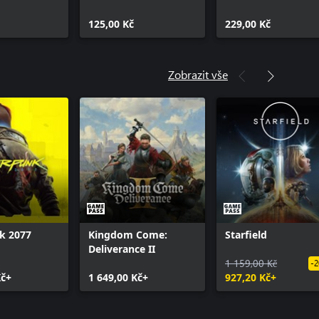
125,00 Kč
229,00 Kč
Zobrazit vše
k 2077
Kingdom Come:
Starfield
Deliverance II
1 159,00 Kč
-2
Kč+
1 649,00 Kč+
927,20 Kč+