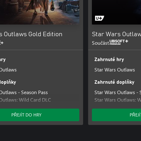
s Outlaws Gold Edition
Star Wars Outlaw
č+
Součást
hry
Zahrnuté hry
Outlaws
Star Wars Outlaws
doplňky
Zahrnuté doplňky
Outlaws - Season Pass
Star Wars Outlaws - 
Outlaws: Wild Card DLC
Star Wars Outlaws: 
Outlaws: A Pirate's Fortune DLC
Star Wars Outlaws: A
egacy Bundle
Desert Nomad Bundl
PŘEJÍT DO HRY
PŘEJ
in Bundle
Naboo Nobility Bund
Star Wars Outlaws Ul
Star Wars Outlaws Sa