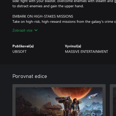
side: fight with your blaster, overcome enemies with stealth and 
to distract enemies and gain the upper hand.
EMBARK ON HIGH-STAKES MISSIONS
Take on high-risk, high-reward missions from the galaxy’s crime s
infiltrate secret locations, and outwit enemies as one of the gala
Zobrazit více
make influences your ever-changing reputation.
JUMP INTO THE PILOT SEAT
Publikoval(a)
Vyvinul(a)
Pilot your ship, the Trailblazer, as you engage in thrilling dogfigh
UBISOFT
MASSIVE ENTERTAINMENT
Find the right opportunities to chase, evade, and attack to get t
Offer, content, and dates subject to change.
Internet connection, Ubisoft account, Microsoft Account and Gam
Porovnat edice
(subscriptions sold separately) required to access online multiplay