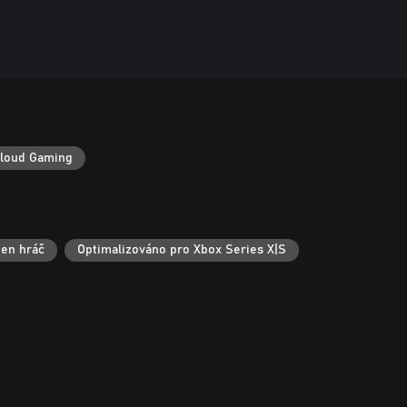
loud Gaming
en hráč
Optimalizováno pro Xbox Series X|S