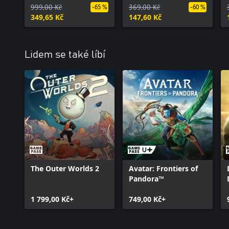
999,00 Kč
369,00 Kč
-65 %
-60 %
349,65 Kč
147,60 Kč
Lidem se také líbí
The Outer Worlds 2
Avatar: Frontiers of
Pandora™
1 799,00 Kč+
749,00 Kč+