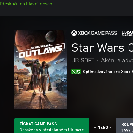
Přeskočit na hlavní obsah
Star Wars 
UBISOFT
•
Akční a adv
Optimalizováno pro Xbox 
ZÍSKAT GAME PASS
KOUP
- NEBO -
Obsaženo v předplatném Ultimate
1 999,