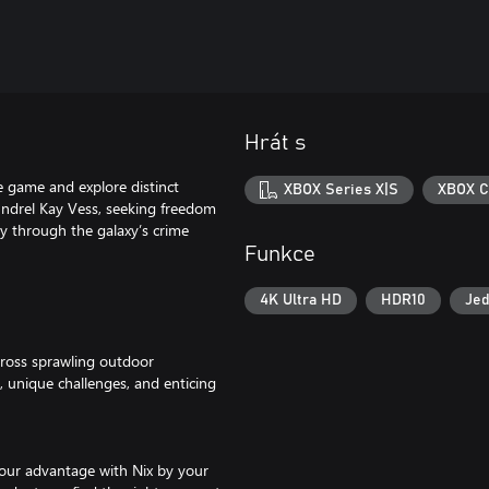
Hrát s
e game and explore distinct
XBOX Series X|S
XBOX C
coundrel Kay Vess, seeking freedom
ay through the galaxy’s crime
Funkce
4K Ultra HD
HDR10
Jed
across sprawling outdoor
 unique challenges, and enticing
 your advantage with Nix by your