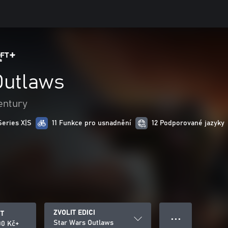
Outlaws
entury
Series X|S
11 Funkce pro usnadnění
12 Podporované jazyky
ZVOLIT EDICI
IT
● ● ●
Star Wars Outlaws
00 Kč+