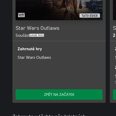
TATO EDICE
Star Wars Outlaws
S
Součást
2
Zahrnuté hry
Star Wars Outlaws
ZPĚT NA ZAČÁTEK