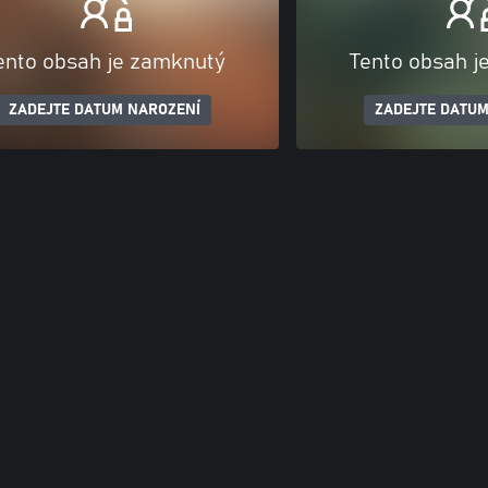
ento obsah je zamknutý
Tento obsah j
ZADEJTE DATUM NAROZENÍ
ZADEJTE DATUM