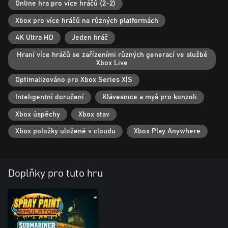
Online hra pro více hráčů (2-2)
amount of strategy, keeping things fun and light-hearted
without getting too complicated.
Xbox pro více hráčů na různých platformách
4K Ultra HD
Jeden hráč
UNLEASH YOUR CREATIVITY
Hraní více hráčů se zařízeními různých generací ve službě
After completing jobs for customers, dive into Free Spray mode!
Xbox Live
Return to your finished projects and let your imagination run
wild. Spray the job and the surrounding environment any way
Optimalizováno pro Xbox Series X|S
you please. With a rainbow of colors at your disposal, the entire
Inteligentní doručení
Klávesnice a myš pro konzoli
town becomes your canvas. Express yourself freely and enjoy
hours of creative fun. Make Spatterville your masterpiece, one
Xbox úspěchy
Xbox stav
spray at a time!
Xbox položky uložené v cloudu
Xbox Play Anywhere
Doplňky pro tuto hru