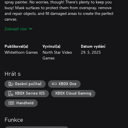
spray painter. No worries, though! There's plenty to keep you
busy! Mask surfaces to protect them from overspray, remove
and repair objects, and fill damaged areas to create the perfect
canvas.
Zobrazit více
SATISFATION IN EVERY SPRAY
Grab your spray tools and watch worn-out objects spring back to
Publikoval(a)
Vyvinul(a)
Datum vydání
life with fresh, snazzy colors! Feel the thrill of transformation,
Whitethorn Games
North Star Video
29. 5. 2025
groove to the soothing rhythm of spraying, and enjoy the sheer
Games
joy of rejuvenating each item. It's all about making things look
brand new and having a blast while doing it! Let's spray, play,
and make the old new again!
Hrát s
BUSINESS MADE EASY
Osobní počítač
XBOX One
Running a spray-painting business has never been more fun!
XBOX Series X|S
XBOX Cloud Gaming
Keep an eye on your consumables like paint, masking paper, and
Handheld
tape, because nobody likes a half-finished job. Upgrade to cooler
spray tools with more paint capacity, greater coverage, and
bigger batteries. Need a boost? Choose from a variety of step
Funkce
ladders and scaffolding to reach those pesky high spots.
Managing your supplies and equipment adds just the right