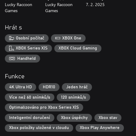
Lucky Raccoon
Lucky Raccoon
7. 2. 2025
Games
Games
Hrát s
Osobní počítač
XBOX One
XBOX Series X|S
XBOX Cloud Gaming
Handheld
Funkce
4K Ultra HD
HDR10
Jeden hráč
Více než 60 snímků/s
120 snímků/s
Optimalizováno pro Xbox Series X|S
Inteligentní doručení
Xbox úspěchy
Xbox stav
Xbox položky uložené v cloudu
Xbox Play Anywhere