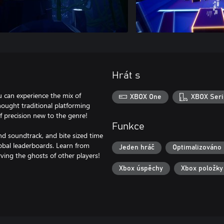
Hrát s
u can experience the mix of
XBOX One
XBOX Seri
hought traditional platforming
of precision new to the genre!
Funkce
nd soundtrack, and bite sized time
lobal leaderboards. Learn from
Jeden hráč
Optimalizováno 
Xbox úspěchy
Xbox položky