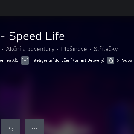
 - Speed Life
•
Akční a adventury
•
Plošinové
•
Střílečky
Series X|S
Inteligentní doručení (Smart Delivery)
5 Podpor
● ● ●