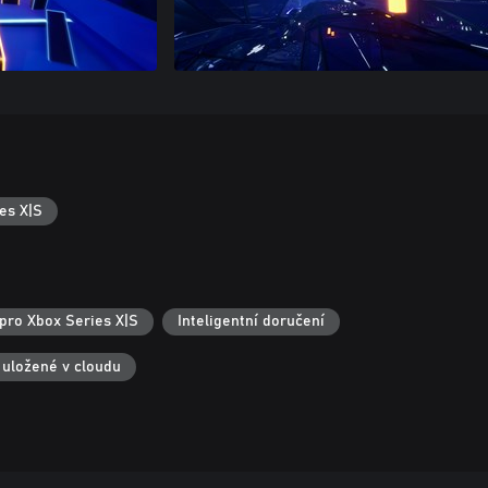
es X|S
pro Xbox Series X|S
Inteligentní doručení
 uložené v cloudu