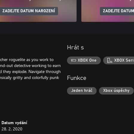
ZADEJTE DATUM NAROZENÍ
ZADEJTE DATUM
Hrát s
ncher roguelite as you work to
XBOX One
XBOX Seri
and-out detective working to earn
rd they explode. Navigate through
ically gritty and colorfully punk
Funkce
Jeden hráč
Xbox úspěchy
Datum vydání
28. 2. 2020