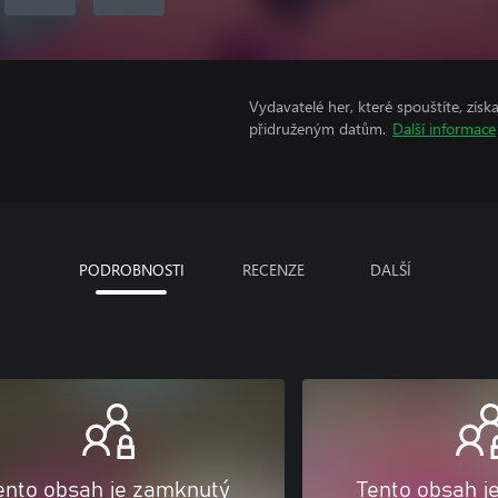
Vydavatelé her, které spouštíte, získ
přidruženým datům.
Další informace
PODROBNOSTI
RECENZE
DALŠÍ
ento obsah je zamknutý
Tento obsah j