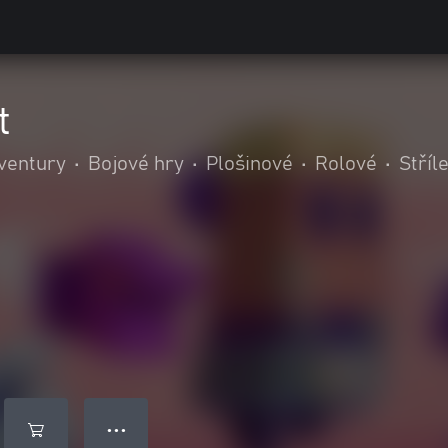
t
ventury
•
Bojové hry
•
Plošinové
•
Rolové
•
Stříl
● ● ●