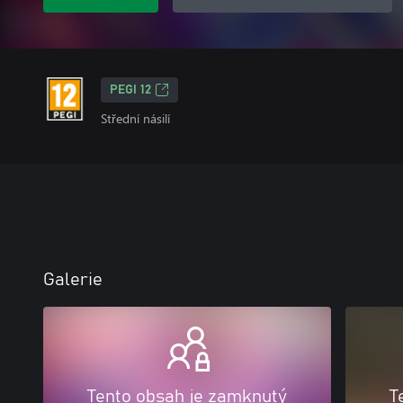
PEGI 12
Střední násilí
Galerie
Tento obsah je zamknutý
T