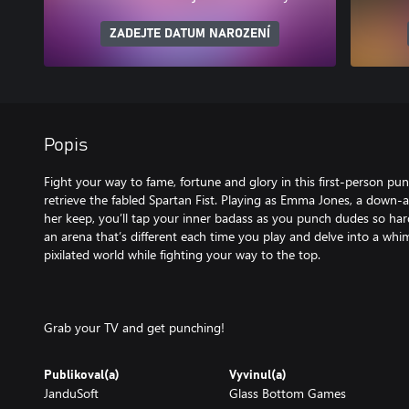
ZADEJTE DATUM NAROZENÍ
Popis
Fight your way to fame, fortune and glory in this first-person pu
retrieve the fabled Spartan Fist. Playing as Emma Jones, a down-
her keep, you’ll tap your inner badass as you punch dudes so ha
an arena that’s different each time you play and delve into a whims
pixilated world while fighting your way to the top.
Grab your TV and get punching!
Publikoval(a)
Vyvinul(a)
JanduSoft
Glass Bottom Games