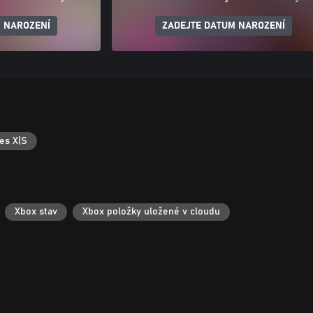
 NAROZENÍ
ZADEJTE DATUM NAROZENÍ
es X|S
Xbox stav
Xbox položky uložené v cloudu