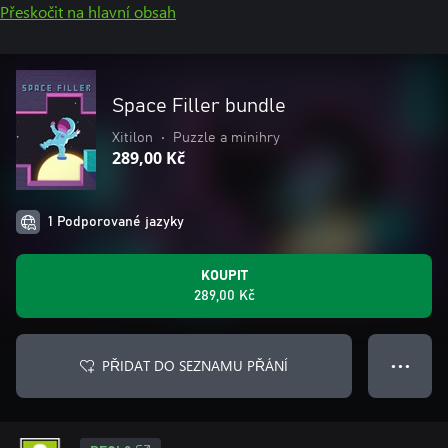
Přeskočit na hlavní obsah
Space Filler bundle
Xitilon
•
Puzzle a minihry
289,00 Kč
1 Podporované jazyky
KOUPIT
289,00 Kč
PŘIDAT DO SEZNAMU PŘÁNÍ
● ● ●