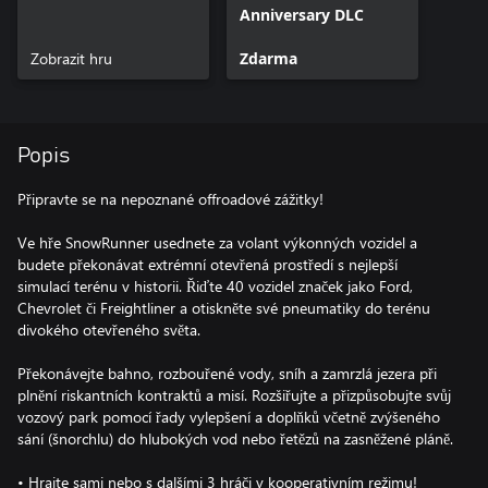
Anniversary DLC
Zobrazit hru
Zdarma
Popis
Připravte se na nepoznané offroadové zážitky!
Ve hře SnowRunner usednete za volant výkonných vozidel a
budete překonávat extrémní otevřená prostředí s nejlepší
simulací terénu v historii. Řiďte 40 vozidel značek jako Ford,
Chevrolet či Freightliner a otiskněte své pneumatiky do terénu
divokého otevřeného světa.
Překonávejte bahno, rozbouřené vody, sníh a zamrzlá jezera při
plnění riskantních kontraktů a misí. Rozšiřujte a přizpůsobujte svůj
vozový park pomocí řady vylepšení a doplňků včetně zvýšeného
sání (šnorchlu) do hlubokých vod nebo řetězů na zasněžené pláně.
• Hrajte sami nebo s dalšími 3 hráči v kooperativním režimu!