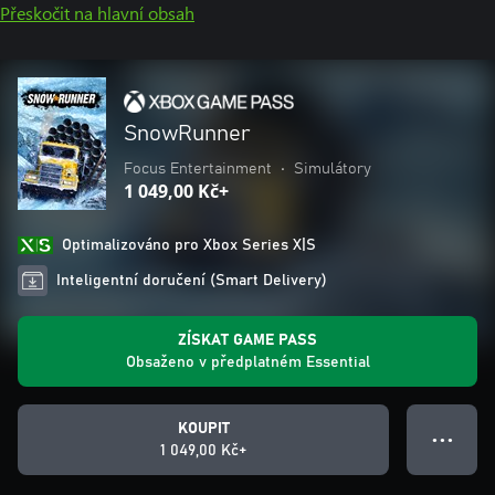
Přeskočit na hlavní obsah
SnowRunner
Focus Entertainment
•
Simulátory
1 049,00 Kč+
Optimalizováno pro Xbox Series X|S
Inteligentní doručení (Smart Delivery)
ZÍSKAT GAME PASS
Obsaženo v předplatném Essential
KOUPIT
● ● ●
1 049,00 Kč+