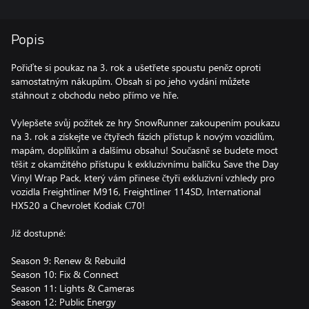
Popis
Pořiďte si poukaz na 3. rok a ušetřete spoustu peněz oproti
samostatným nákupům. Obsah si po jeho vydání můžete
stáhnout z obchodu nebo přímo ve hře.
Vylepšete svůj požitek ze hry SnowRunner zakoupením poukazu
na 3. rok a získejte ve čtyřech fázích přístup k novým vozidlům,
mapám, doplňkům a dalšímu obsahu! Současně se budete moct
těšit z okamžitého přístupu k exkluzivnímu balíčku Save the Day
Vinyl Wrap Pack, který vám přinese čtyři exkluzivní vzhledy pro
vozidla Freightliner M916, Freightliner 114SD, International
HX520 a Chevrolet Kodiak С70!
Již dostupné:
Season 9: Renew & Rebuild
Season 10: Fix & Connect
Season 11: Lights & Cameras
Season 12: Public Energy