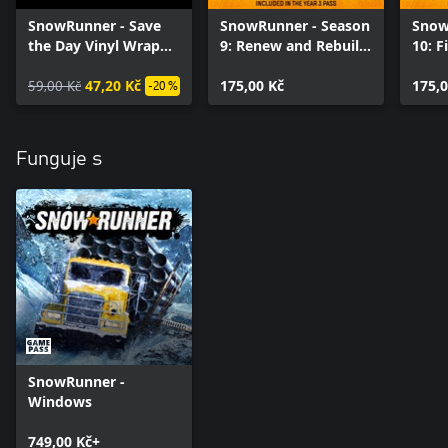
SnowRunner - Save
SnowRunner - Season
Snow
the Day Vinyl Wrap
9: Renew and Rebuild
10: F
Pack (Windows 10)
(Windows)
(Win
59,00 Kč
47,20 Kč
175,00 Kč
175,0
-20 %
Funguje s
SnowRunner -
Windows
749,00 Kč+