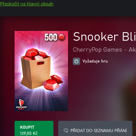
Přeskočit na hlavní obsah
Snooker Bl
CherryPop Games
•
Ak
Vyžaduje hru
KOUPIT
PŘIDAT DO SEZNAMU PŘÁNÍ
129,00 Kč