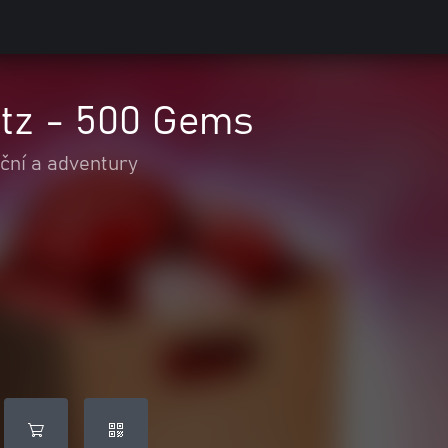
itz - 500 Gems
ční a adventury