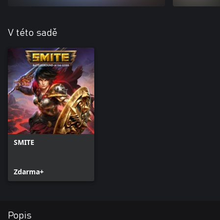
V této sadě
SMITE
Zdarma+
Popis