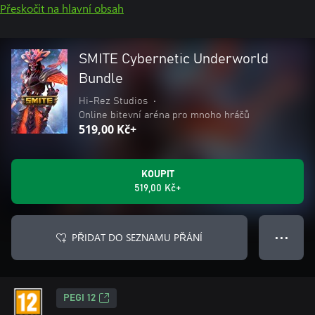
Přeskočit na hlavní obsah
SMITE Cybernetic Underworld
Bundle
Hi-Rez Studios
•
Online bitevní aréna pro mnoho hráčů
519,00 Kč+
KOUPIT
519,00 Kč+
PŘIDAT DO SEZNAMU PŘÁNÍ
● ● ●
PEGI 12