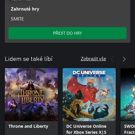
Zahrnuté hry
SMITE
PŘEJÍT DO HRY
Zobrazit vše
Lidem se také líbí
Throne and Liberty
DC Universe Online
SWOR
for Xbox Series X|S
Frac