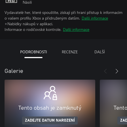
Násilí
Vydavatelé her, které spouštíte, získají při hraní přístup k informacím
o vašem profilu Xbox a přidruženým datům.
Další informace
+Nabídky nákupů v aplikaci.
Informace o rodičovské kontrole.
Další informace
PODROBNOSTI
RECENZE
DALŠÍ
Galerie
Tento obsah je zamknutý
Tent
ZADEJTE DATUM NAROZENÍ
ZAD