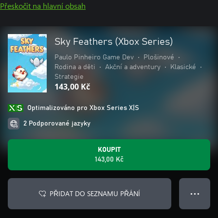
Přeskočit na hlavní obsah
Sky Feathers (Xbox Series)
Paulo Pinheiro Game Dev
•
Plošinové
•
Rodina a děti
•
Akční a adventury
•
Klasické
•
Strategie
143,00 Kč
Optimalizováno pro Xbox Series X|S
2 Podporované jazyky
KOUPIT
143,00 Kč
PŘIDAT DO SEZNAMU PŘÁNÍ
● ● ●