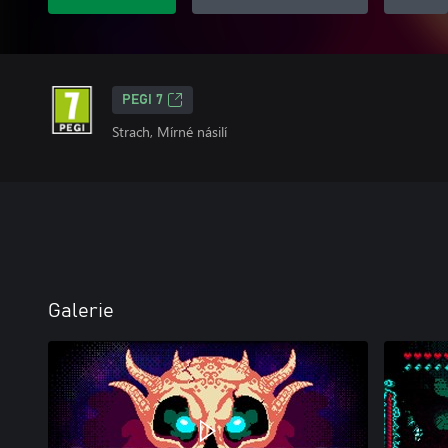
PEGI 7
Strach, Mírné násilí
Galerie