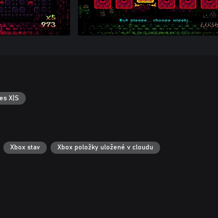
es X|S
Xbox stav
Xbox položky uložené v cloudu