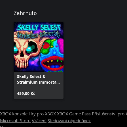
Zahrnuto
Skelly Selest &
Straimium Immortaly
Double Pack
459,00 Kč
XBOX konzole
Hry pro XBOX
XBOX Game Pass
Příslušenství pr
Microsoft Storu
Vrácení
Sledování objednávek