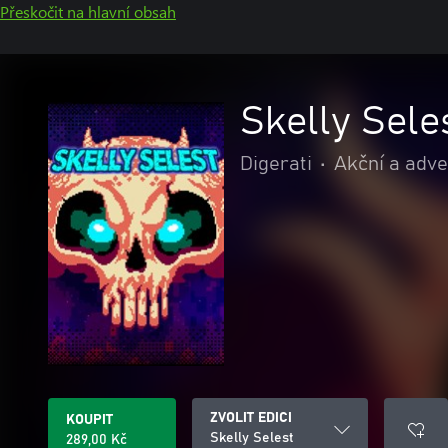
Přeskočit na hlavní obsah
Skelly Sele
Digerati
•
Akční a adv
ZVOLIT EDICI
KOUPIT
Skelly Selest
289,00 Kč