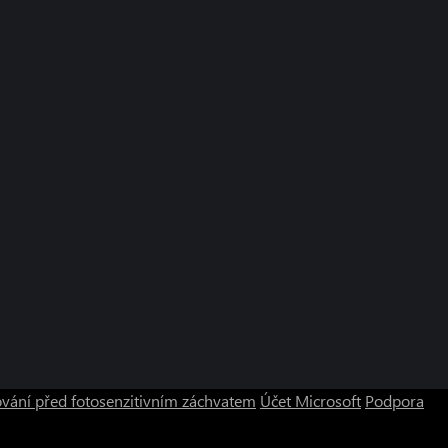
vání před fotosenzitivním záchvatem
Účet Microsoft
Podpora