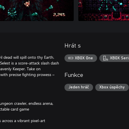
Hrát s
 dead will spill onto thy Earth.
XBOX One
XBOX Seri
Selest is a score-attack slash dash
Heavenly Keeper. Take on
with precise fighting prowess –
Funkce
Jeden hráč
Xbox úspěchy
dungeon crawler, endless arena,
ectable card game
 across a vibrant pixel-art