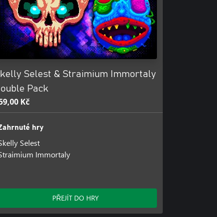
kelly Selest & Straimium Immortaly
ouble Pack
59,00 Kč
Zahrnuté hry
Skelly Selest
Straimium Immortaly
PŘEJÍT DO HRY