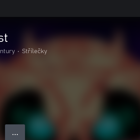
st
entury
•
Střílečky
● ● ●