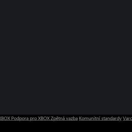
o XBOX
Podpora pro XBOX
Zpětná vazba
Komunitní standardy
Varo