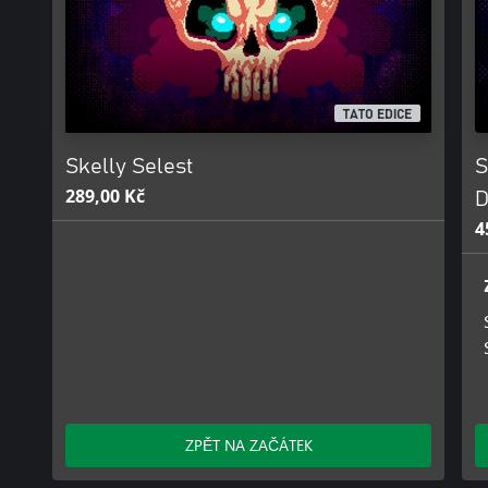
TATO EDICE
Skelly Selest
S
289,00 Kč
D
4
ZPĚT NA ZAČÁTEK