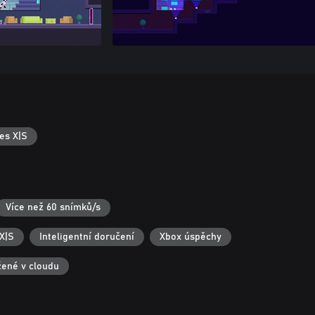
es X|S
Více než 60 snímků/s
X|S
Inteligentní doručení
Xbox úspěchy
žené v cloudu