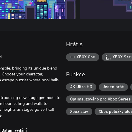
Hrát s
!
XBOX One
XBOX Seri
onsole, bringing its unique blend
. Choose your character,
Funkce
m escape puzzles where pool balls
4K Ultra HD
Jeden hráč
introducing new stage gimmicks to
Optimalizováno pro Xbox Series 
floor, ceiling and walls to
 heights as stages go vertical!
Xbox stav
Xbox položky ulo
e!
Datum vydání