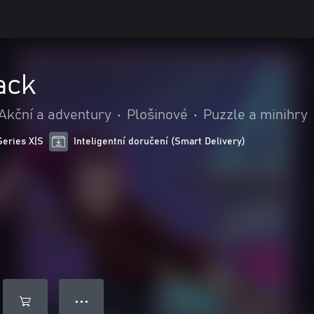
ack
Akční a adventury
•
Plošinové
•
Puzzle a minihry
Series X|S
Inteligentní doručení (Smart Delivery)
● ● ●