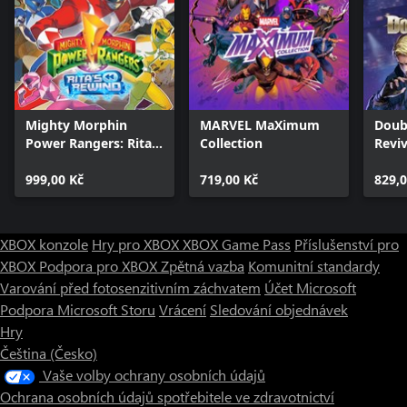
Mighty Morphin
MARVEL MaXimum
Doub
Power Rangers: Rita's
Collection
Revi
Rewind
999,00 Kč
719,00 Kč
829,0
XBOX konzole
Hry pro XBOX
XBOX Game Pass
Příslušenství pro
XBOX
Podpora pro XBOX
Zpětná vazba
Komunitní standardy
Varování před fotosenzitivním záchvatem
Účet Microsoft
Podpora Microsoft Storu
Vrácení
Sledování objednávek
Hry
Čeština (Česko)
Vaše volby ochrany osobních údajů
Ochrana osobních údajů spotřebitele ve zdravotnictví