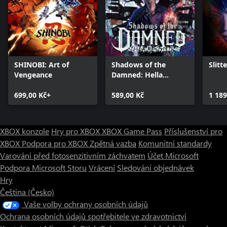
SHINOBI: Art of
Shadows of the
Slitt
Vengeance
Damned: Hella
Remastered
699,00 Kč+
589,00 Kč
1 189
XBOX konzole
Hry pro XBOX
XBOX Game Pass
Příslušenství pro
XBOX
Podpora pro XBOX
Zpětná vazba
Komunitní standardy
Varování před fotosenzitivním záchvatem
Účet Microsoft
Podpora Microsoft Storu
Vrácení
Sledování objednávek
Hry
Čeština (Česko)
Vaše volby ochrany osobních údajů
Ochrana osobních údajů spotřebitele ve zdravotnictví