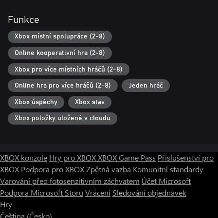
Funkce
Xbox místní spolupráce (2-8)
Online kooperativní hra (2-8)
Xbox pro více místních hráčů (2-8)
Online hra pro více hráčů (2-8)
Jeden hráč
Xbox úspěchy
Xbox stav
Xbox položky uložené v cloudu
XBOX konzole
Hry pro XBOX
XBOX Game Pass
Příslušenství pro
XBOX
Podpora pro XBOX
Zpětná vazba
Komunitní standardy
Varování před fotosenzitivním záchvatem
Účet Microsoft
Podpora Microsoft Storu
Vrácení
Sledování objednávek
Hry
Čeština (Česko)