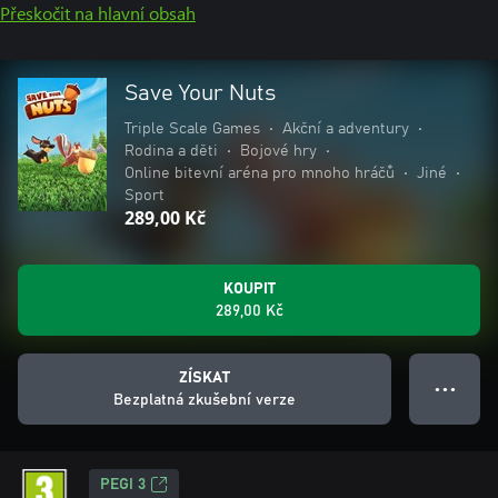
Přeskočit na hlavní obsah
Save Your Nuts
Triple Scale Games
•
Akční a adventury
•
Rodina a děti
•
Bojové hry
•
Online bitevní aréna pro mnoho hráčů
•
Jiné
•
Sport
289,00 Kč
KOUPIT
289,00 Kč
ZÍSKAT
● ● ●
Bezplatná zkušební verze
PEGI 3