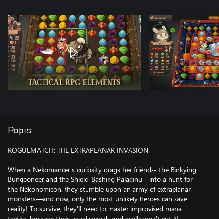
Popis
ROGUEMATCH: THE EXTRAPLANAR INVASION
When a Nekomancer's curiosity drags her friends- the Binkying
Bungeoneer and the Shield-Bashing Paladinu - into a hunt for
the Nekonomicon, they stumble upon an army of extraplanar
monsters—and now, only the most unlikely heroes can save
reality! To survive, they'll need to master improvised mana
tactics, because their usual swords and spells won't cut it!