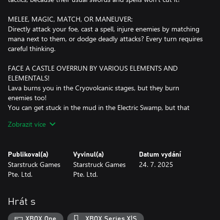
MELEE, MAGIC, MATCH, OR MANEUVER:
Directly attack your foe, cast a spell, injure enemies by matching
mana next to them, or dodge deadly attacks? Every turn requires
careful thinking.
FACE A CASTLE OVERRUN BY VARIOUS ELEMENTS AND
ELEMENTALS!
Lava burns you in the Cryovolcanic stages, but they burn
enemies too!
You can get stuck in the mud in the Electric Swamp, but that
protects you from electricity!
Zobrazit více
Hide in the sandclouds in the Humid Desert to ambush an
enemy!
When you face Orochill, run from the ice blasts!
Publikoval(a)
Vyvinul(a)
Datum vydání
If you face Cathulhu, brave her air beams!
Starstruck Games
Starstruck Games
24. 7. 2025
Pte. Ltd.
Pte. Ltd.
DISCOVER DIFFERENT PLAYSTYLES
Mix six unique heroes with six mana-based powers to create wild
strategies like:
Hrát s
Boarlock + Time Set = Stop time and take extra turns. Do you
think you can finish a run in one turn?
XBOX One
XBOX Series X|S