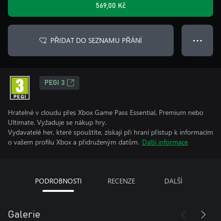
569,00 Kč
PŘIDAT DO SEZNAMU PŘÁNÍ
● ● ●
PEGI 3
Hratelné v cloudu přes Xbox Game Pass Essential, Premium nebo
Ultimate. Vyžaduje se nákup hry.
Vydavatelé her, které spouštíte, získají při hraní přístup k informacím
o vašem profilu Xbox a přidruženým datům.
Další informace
PODROBNOSTI
RECENZE
DALŠÍ
Galerie