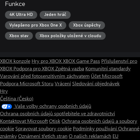
Funkce
4K Ultra HD
Jeden hráč
Vylepšeno pro Xbox One X
Xbox úspěchy
Xbox stav
Xbox položky uložené v cloudu
XBOX konzole
Hry pro XBOX
XBOX Game Pass
Příslušenství pro
XBOX
Podpora pro XBOX
Zpětná vazba
Komunitní standardy
Varování před fotosenzitivním záchvatem
Účet Microsoft
Podpora Microsoft Storu
Vrácení
Sledování objednávek
Hry
Čeština (Česko)
Vaše volby ochrany osobních údajů
Ochrana osobních údajů spotřebitele ve zdravotnictví
Kontaktovat Microsoft
Otisk
Ochrana osobních údajů a soubory
cookie
Spravovat soubory cookie
Podmínky používání
Ochranné
známky
Oznámení třetích stran
O našich reklamách
EU