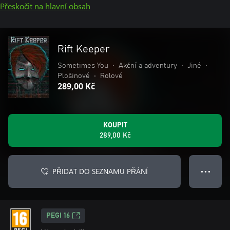
Přeskočit na hlavní obsah
Rift Keeper
Sometimes You
•
Akční a adventury
•
Jiné
•
Plošinové
•
Rolové
289,00 Kč
KOUPIT
289,00 Kč
PŘIDAT DO SEZNAMU PŘÁNÍ
● ● ●
PEGI 16