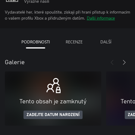
Výrazné násilí
Vydavatelé her, které spouštíte, získají při hraní přístup k informacím
o vašem profilu Xbox a přidruženým datům.
Další informace
PODROBNOSTI
RECENZE
DALŠÍ
Galerie
Tento obsah je zamknutý
Tent
ZADEJTE DATUM NAROZENÍ
ZAD