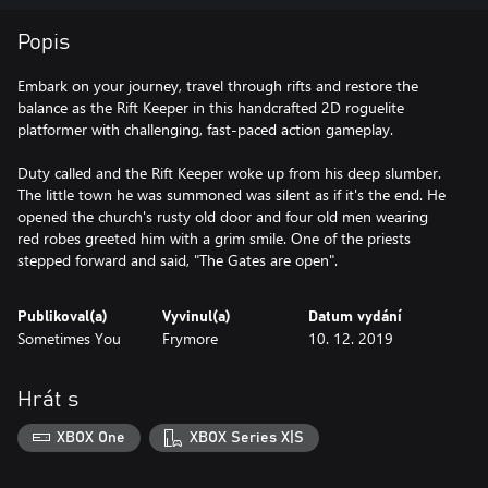
Popis
Embark on your journey, travel through rifts and restore the
balance as the Rift Keeper in this handcrafted 2D roguelite
platformer with challenging, fast-paced action gameplay.
Duty called and the Rift Keeper woke up from his deep slumber.
The little town he was summoned was silent as if it's the end. He
opened the church's rusty old door and four old men wearing
red robes greeted him with a grim smile. One of the priests
stepped forward and said, "The Gates are open".
Publikoval(a)
Vyvinul(a)
Datum vydání
Sometimes You
Frymore
10. 12. 2019
Hrát s
XBOX One
XBOX Series X|S