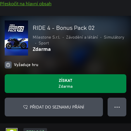
Přeskočit na hlavní obsah
RIDE 4 - Bonus Pack 02
Milestone S.r.l.
•
Závodění a létání
•
Simulátory
•
Sport
Zdarma
Vyžaduje hru
ZÍSKAT
Zdarma
PŘIDAT DO SEZNAMU PŘÁNÍ
● ● ●