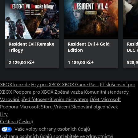
Resident Evil Remake
Resident Evil 4 Gold
Resid
Trilogy
Edition
DLC 
2 129,00 Kč+
1 189,00 Kč+
528,9
XBOX konzole
Hry pro XBOX
XBOX Game Pass
Příslušenství pro
XBOX
Podpora pro XBOX
Zpětná vazba
Komunitní standardy
Varování před fotosenzitivním záchvatem
Účet Microsoft
Podpora Microsoft Storu
Vrácení
Sledování objednávek
Hry
Čeština (Česko)
Vaše volby ochrany osobních údajů
Ochrana osobních údajů spotřebitele ve zdravotnictví