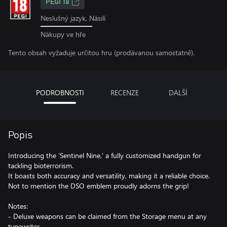
PEGI 18
Neslušný jazyk, Násilí
Nákupy ve hře
Tento obsah vyžaduje určitou hru (prodávanou samostatně).
PODROBNOSTI
RECENZE
DALŠÍ
Popis
Introducing the 'Sentinel Nine,' a fully customized handgun for
tackling bioterrorism.
It boasts both accuracy and versatility, making it a reliable choice.
Not to mention the DSO emblem proudly adorns the grip!
Notes:
- Deluxe weapons can be claimed from the Storage menu at any
typewriter.