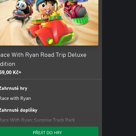
ace With Ryan Road Trip Deluxe
dition
59,00 Kč+
Zahrnuté hry
Race with Ryan
Zahrnuté doplňky
Race With Ryan: Surprise Track Pack
Race with Ryan: Adventure Track Pack
PŘEJÍT DO HRY