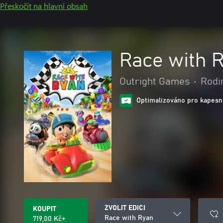
Přeskočit na hlavní obsah
Race with 
Outright Games
•
Rodin
Optimalizováno pro kapesní
ZVOLIT EDICI
KOUPIT
Race with Ryan
719,00 Kč+