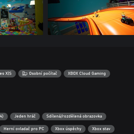
es X|S
Osobní počítač
XBOX Cloud Gaming
4)
Jeden hráč
Sdílená/rozdělená obrazovka
Herní ovladač pro PC
Xbox úspěchy
Xbox stav