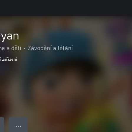
Ryan
a a děti
•
Závodění a létání
 zařízení
● ● ●