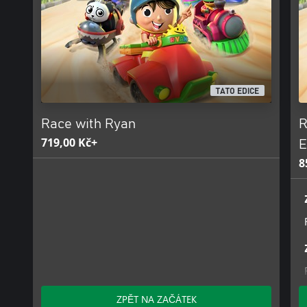
TATO EDICE
Race with Ryan
R
719,00 Kč+
E
8
ZPĚT NA ZAČÁTEK