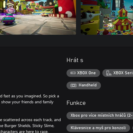
Hrát s
XBOX One
XBOX Seri
!
Handheld
nd fast as you imagined. So pick a
o show your friends and family
Funkce
Xbox pro více místních hráčů (2-
 scattered across each track, and
ke Burger Shields, Sticky Slime,
Klávesnice a myš pro konzoli
haracters are here to race,