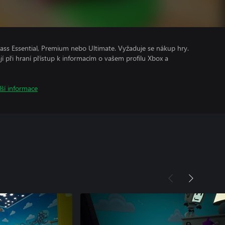
ss Essential, Premium nebo Ultimate. Vyžaduje se nákup hry.
ají při hraní přístup k informacím o vašem profilu Xbox a
lší informace