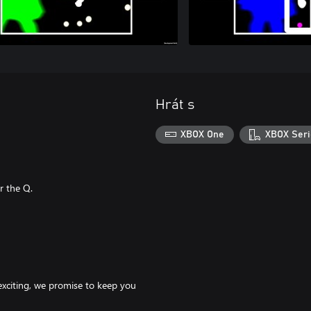
Hrát s
XBOX One
XBOX Seri
r the Q.
exciting, we promise to keep you