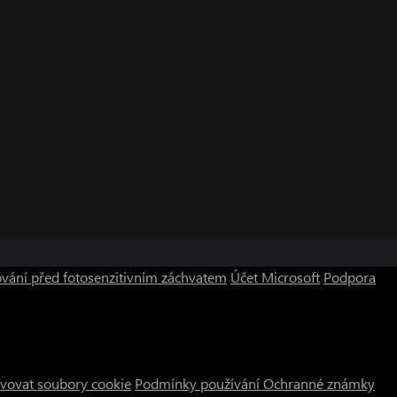
vání před fotosenzitivním záchvatem
Účet Microsoft
Podpora
vovat soubory cookie
Podmínky používání
Ochranné známky