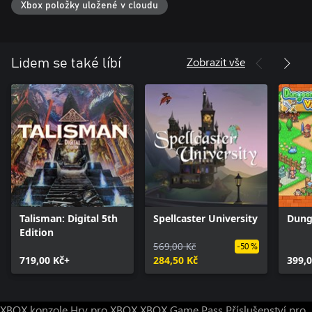
Xbox položky uložené v cloudu
Zobrazit vše
Lidem se také líbí
Talisman: Digital 5th
Spellcaster University
Dung
Edition
569,00 Kč
-50 %
719,00 Kč+
284,50 Kč
399,0
XBOX konzole
Hry pro XBOX
XBOX Game Pass
Příslušenství pro