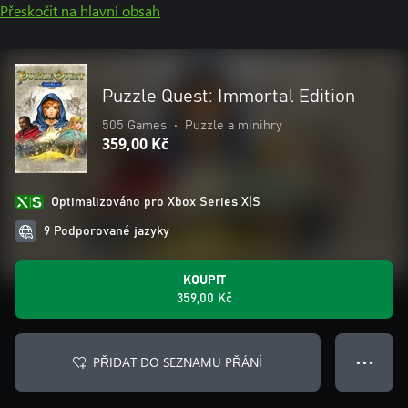
Přeskočit na hlavní obsah
Puzzle Quest: Immortal Edition
505 Games
•
Puzzle a minihry
359,00 Kč
Optimalizováno pro Xbox Series X|S
9 Podporované jazyky
KOUPIT
359,00 Kč
PŘIDAT DO SEZNAMU PŘÁNÍ
● ● ●