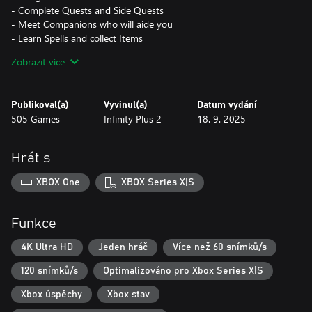
- Complete Quests and Side Quests
- Meet Companions who will aide you
- Learn Spells and collect Items
- Build your Citadel – add buildings that grant you special powers
Zobrazit více
- Capture creatures, use them as Mounts and train them
- Capture monsters and play the research mini-game to learn
their spells
Publikoval(a)
Vyvinul(a)
Datum vydání
- Discover hidden Runes and create magical items in your Citadel
505 Games
Infinity Plus 2
18. 9. 2025
Forge
- Siege Cities around Etheria to expand your dominion
Hrát s
Are you up to the challenge? Test your match 3 skills as you
battle against monsters and villains to save the kingdom of
XBOX One
XBOX Series X|S
Etheria.
Funkce
4K Ultra HD
Jeden hráč
Více než 60 snímků/s
120 snímků/s
Optimalizováno pro Xbox Series X|S
Xbox úspěchy
Xbox stav