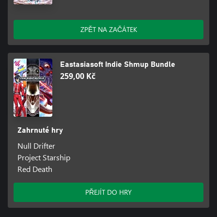
ZPĚT NA ZAČÁTEK
Eastasiasoft Indie Shmup Bundle
259,00 Kč
Zahrnuté hry
Null Drifter
Project Starship
Red Death
PŘEJÍT DO HRY