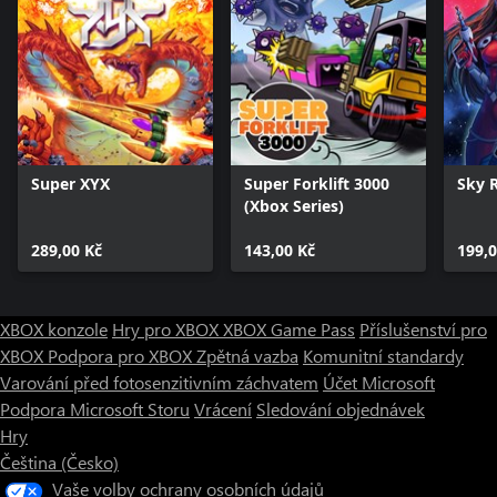
Super XYX
Super Forklift 3000
Sky 
(Xbox Series)
289,00 Kč
143,00 Kč
199,0
XBOX konzole
Hry pro XBOX
XBOX Game Pass
Příslušenství pro
XBOX
Podpora pro XBOX
Zpětná vazba
Komunitní standardy
Varování před fotosenzitivním záchvatem
Účet Microsoft
Podpora Microsoft Storu
Vrácení
Sledování objednávek
Hry
Čeština (Česko)
Vaše volby ochrany osobních údajů