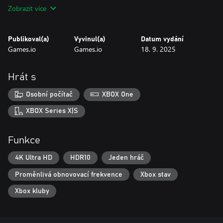
🏆 Run the prison like a pro!
Zobrazit více
🎨 Why You’ll Love It:
✨ Beautiful cartoon-style design
Publikoval(a)
Vyvinul(a)
Datum vydání
🎥 Smooth, unique animations
Games.io
Games.io
18. 9. 2025
🔥 Satisfying, addictive gameplay
💡 Perfect for fans of casual & tycoon games
Hrát s
Are you ready to build the most efficient, most powerful prison in
history? 👑
Osobní počítač
XBOX One
Download Prison Tycoon Simulator – Idle Prison Empire NOW
and become the warden everyone fears — and respects! 🗝💪
XBOX Series X|S
Funkce
4K Ultra HD
HDR10
Jeden hráč
Proměnlivá obnovovací frekvence
Xbox stav
Xbox kluby