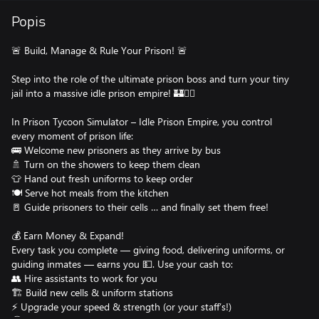
Popis
🚨 Build, Manage & Rule Your Prison! 🚨
Step into the role of the ultimate prison boss and turn your tiny
jail into a massive idle prison empire! 🏰👮‍♂️
In Prison Tycoon Simulator – Idle Prison Empire, you control
every moment of prison life:
🚌 Welcome new prisoners as they arrive by bus
🚿 Turn on the showers to keep them clean
👕 Hand out fresh uniforms to keep order
🍽 Serve hot meals from the kitchen
🚪 Guide prisoners to their cells … and finally set them free!
💰 Earn Money & Expand!
Every task you complete — giving food, delivering uniforms, or
guiding inmates — earns you 💵. Use your cash to:
👥 Hire assistants to work for you
🏗 Build new cells & uniform stations
⚡ Upgrade your speed & strength (or your staff’s!)