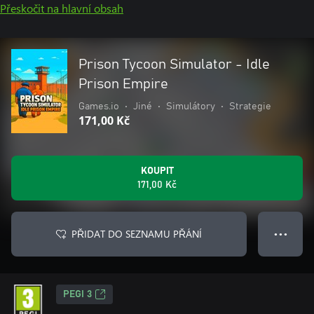
Přeskočit na hlavní obsah
Prison Tycoon Simulator - Idle
Prison Empire
Games.io
•
Jiné
•
Simulátory
•
Strategie
171,00 Kč
KOUPIT
171,00 Kč
PŘIDAT DO SEZNAMU PŘÁNÍ
● ● ●
PEGI 3