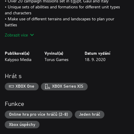
• Over 20 campaign missions set in Egypt, Gaul and Italy
• Unique sets of abilities and formations for different unit types
and characters
• Make use of different terrains and landscapes to plan your
battles
Zobrazit více
Publikoval(a)
Vyvinul(a)
Datum vydání
Kalypso Media
Torus Games
18. 9. 2020
Hrát s
XBOX One
XBOX Series X|S
Funkce
Online hra pro více hráčů (2-8)
Jeden hráč
Xbox úspěchy