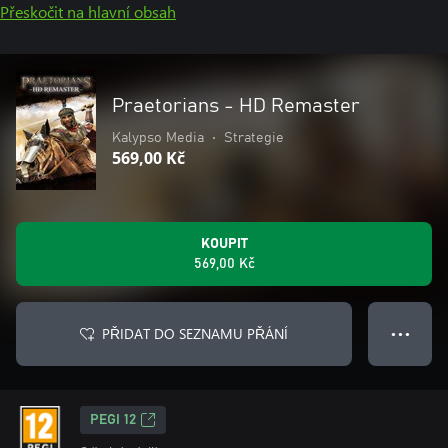
Přeskočit na hlavní obsah
Praetorians - HD Remaster
Kalypso Media
•
Strategie
569,00 Kč
KOUPIT
569,00 Kč
PŘIDAT DO SEZNAMU PŘÁNÍ
● ● ●
PEGI 12