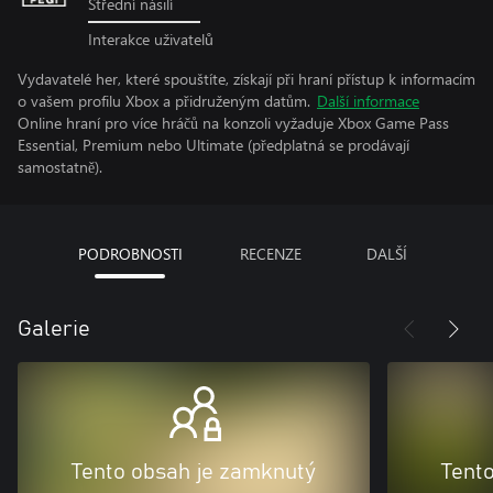
Střední násilí
Interakce uživatelů
Vydavatelé her, které spouštíte, získají při hraní přístup k informacím
o vašem profilu Xbox a přidruženým datům.
Další informace
Online hraní pro více hráčů na konzoli vyžaduje Xbox Game Pass
Essential, Premium nebo Ultimate (předplatná se prodávají
samostatně).
PODROBNOSTI
RECENZE
DALŠÍ
Galerie
Tento obsah je zamknutý
Tent