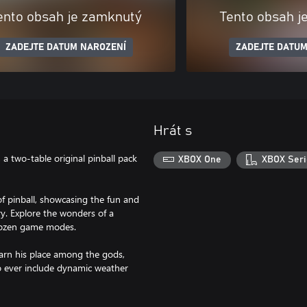
ento obsah je zamknutý
Tento obsah j
ZADEJTE DATUM NAROZENÍ
ZADEJTE DATUM
Hrát s
a two-table original pinball pack
XBOX One
XBOX Seri
f pinball, showcasing the fun and
ry. Explore the wonders of a
 dozen game modes.
earn his place among the gods,
to ever include dynamic weather