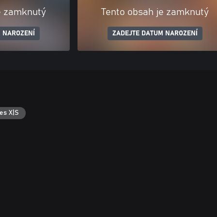
e zamknutý
Tento obsah je zamknutý
 NAROZENÍ
ZADEJTE DATUM NAROZENÍ
es X|S