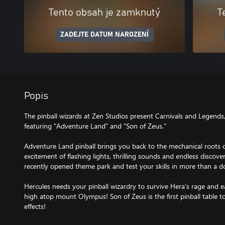
Tento obsah je zamknutý
T
ZADEJTE DATUM NAROZENÍ
Popis
The pinball wizards at Zen Studios present Carnivals and Legends, 
featuring "Adventure Land" and "Son of Zeus."
Adventure Land pinball brings you back to the mechanical roots o
excitement of flashing lights, thrilling sounds and endless discove
recently opened theme park and test your skills in more than a
Hercules needs your pinball wizardry to survive Hera's rage and 
high atop mount Olympus! Son of Zeus is the first pinball table 
effects!