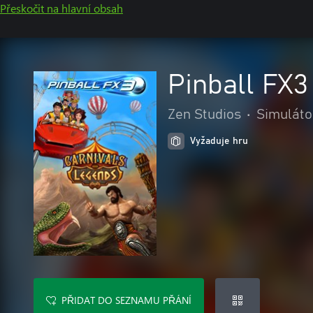
Přeskočit na hlavní obsah
Pinball FX3
Zen Studios
•
Simuláto
Vyžaduje hru
PŘIDAT DO SEZNAMU PŘÁNÍ