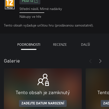
PEGI 12
Střední násilí, Mírné nadávky
Nákupy ve hře
Tento obsah vyžaduje určitou hru (prodávanou samostatně).
PODROBNOSTI
RECENZE
DALŠÍ
Galerie
Tento obsah je zamknutý
Tent
ZADEJTE DATUM NAROZENÍ
ZAD