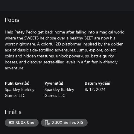
Popis
Help Petey Pedro get back home after falling into a magical world
where the SWEETS he chose over a healthy BEET are now his
worst nightmare. A colorful 2D platformer inspired by the golden
age of classic side-scrolling adventures. Jump, explore, collect
coins and hidden treasures, unlock power-ups, battle quirky
bosses, and discover secret-filled levels in a fun family-friendly
adventure.
Publikoval(a)
Vyvinul(a)
Datum vydání
Sparkley Barkley
Sparkley Barkley
8. 12. 2024
Games LLC
Games LLC
Hrát s
XBOX One
XBOX Series X|S