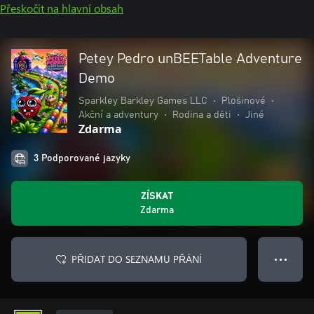
Přeskočit na hlavní obsah
Petey Pedro unBEETable Adventure
Demo
Sparkley Barkley Games LLC
•
Plošinové
•
Akční a adventury
•
Rodina a děti
•
Jiné
Zdarma
3 Podporované jazyky
ZÍSKAT
Zdarma
PŘIDAT DO SEZNAMU PŘÁNÍ
● ● ●