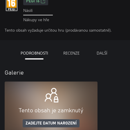
PEGI 16
Násilí
Nákupy ve hře
Tento obsah vyžaduje určitou hru (prodávanou samostatně).
PODROBNOSTI
RECENZE
DALŠÍ
Galerie
Tento obsah je zamknutý
ZADEJTE DATUM NAROZENÍ