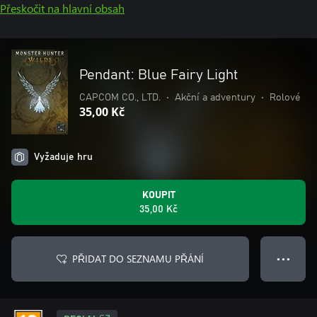
Přeskočit na hlavní obsah
Pendant: Blue Fairy Light
CAPCOM CO., LTD.
•
Akční a adventury
•
Rolové
35,00 Kč
Vyžaduje hru
KOUPIT
35,00 Kč
PŘIDAT DO SEZNAMU PŘÁNÍ
● ● ●