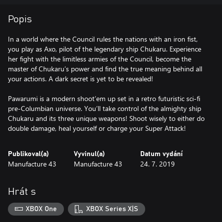
Popis
In a world where the Council rules the nations with an iron fist,
you play as Axo, pilot of the legendary ship Chukaru. Experience
her fight with the limitless armies of the Council, become the
master of Chukaru’s power and find the true meaning behind all
your actions. A dark secret is yet to be revealed!
Pawarumi is a modern shoot’em up set in a retro futuristic sci-fi
pre-Columbian universe. You’ll take control of the almighty ship
Chukaru and its three unique weapons! Shoot wisely to either do
double damage, heal yourself or charge your Super Attack!
Publikoval(a)
Vyvinul(a)
Datum vydání
Manufacture 43
Manufacture 43
24. 7. 2019
Hrát s
XBOX One
XBOX Series X|S