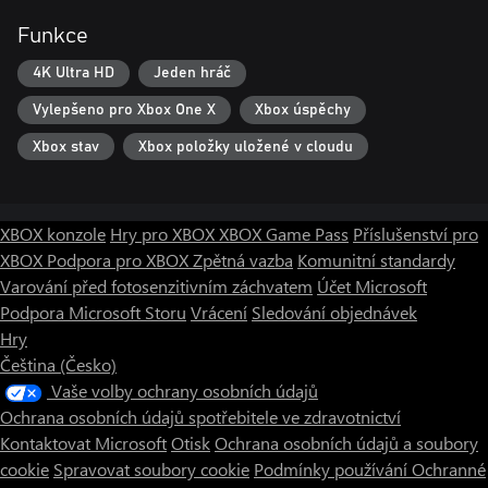
Funkce
4K Ultra HD
Jeden hráč
Vylepšeno pro Xbox One X
Xbox úspěchy
Xbox stav
Xbox položky uložené v cloudu
XBOX konzole
Hry pro XBOX
XBOX Game Pass
Příslušenství pro
XBOX
Podpora pro XBOX
Zpětná vazba
Komunitní standardy
Varování před fotosenzitivním záchvatem
Účet Microsoft
Podpora Microsoft Storu
Vrácení
Sledování objednávek
Hry
Čeština (Česko)
Vaše volby ochrany osobních údajů
Ochrana osobních údajů spotřebitele ve zdravotnictví
Kontaktovat Microsoft
Otisk
Ochrana osobních údajů a soubory
cookie
Spravovat soubory cookie
Podmínky používání
Ochranné